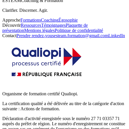
ESTEAM
Coaching & Formation
Clarifier. Discerner. Agir.
Approche
Formations
Coaching
Égosophie
Découvrir
Ressources
Témoignages
Plaquette de
présentation
Mentions légales
Politique de confidentialité
Contact
Prendre rendez-vous
esteam.formation@gmail.com
LinkedIn
Organisme de formation certifié Qualiopi.
La certification qualité a été délivrée au titre de la catégorie d'action
suivante : Actions de formation.
Déclaration d'activité enregistrée sous le numéro 27 71 03357 71
auprès du préfet de région. Le numéro d'enregistrement ne constitue
en aucun cas un agrément de l'organisme ou des formations qu'il