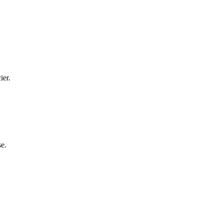
ier.
se.