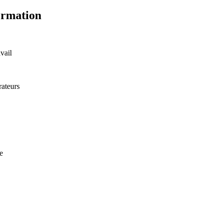
ormation
vail
rateurs
e